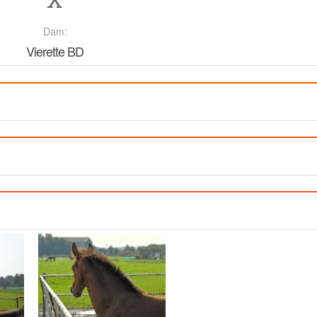
X
Dam:
Vierette BD