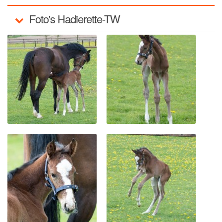
Ter Waele Patch
Foto's Hadierette-TW
Ter Waele Posse
Ter Waele Ronja
Ter Waele Siem Koda
Ter Waele Utwo
Ter Waele Blitza
Ter Waele Brink
Ter Waele Chelsea
Ter Waele Dapper
Ter Waele Vrekje
Ter Waele Zand
Hydra vom Königsforst
Ter Waele Oda
Ter Waele SonneFee