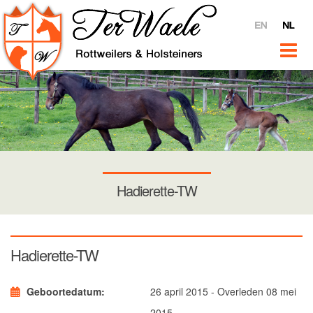
Home
Ter Waele
Over
Video's
Ter Waele @ YouTube
Interviews
Verkoop
Nieuws
Hadierette-TW
Rottweilers
Introductie
Hadierette-TW
Teven
Ter Waele Pitch
Geboortedatum
26 april 2015 - Overleden 08 mei
Ter Waele Terra
2015