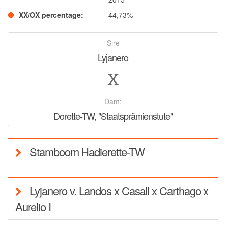
Mira von Kaisersteinbruch
XX/OX percentage
44,73%
Ter Waele Evie
Sire
Jonge Reuen
Lyjanero
Ter Waele Vito
X
Ter Waele Xandor Jack
Dekreuen
Dam:
Ter Waele Watson
Dorette-TW, "Staatsprämienstute"
Ter Waele Posse
In memoriam
Stamboom Hadierette-TW
Ter Waele Ducaat
Ter Waele Emirca
Lyjanero v. Landos x Casall x Carthago x
Ter Waele Karma
Aurelio I
Ter Waele Margje