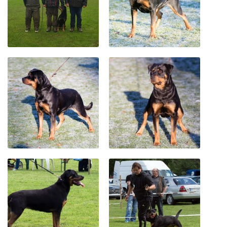
Hadierette-TW
Qubie BD
Vierette BD
Links
Rottweilers
Paarden
Dierenartsen
Fotografie
Overige
Hondenvoeders
Webdesign
Contact