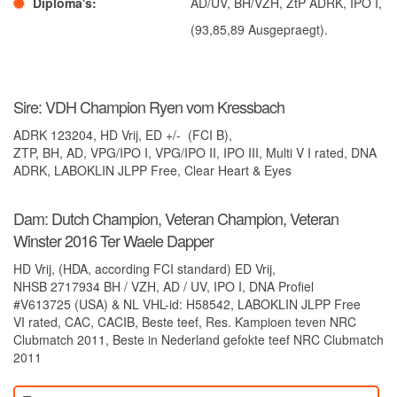
Diploma's
AD/UV, BH/VZH, ZtP ADRK, IPO I,
Ter Waele Patch
(93,85,89 Ausgepraegt).
Ter Waele Posse
Ter Waele Ronja
Ter Waele Siem Koda
Sire: VDH Champion Ryen vom Kressbach
Ter Waele Utwo
ADRK 123204, HD Vrij, ED +/- (FCI B),
ZTP, BH, AD, VPG/IPO I, VPG/IPO II, IPO III, Multi V I rated, DNA
Ter Waele Blitza
ADRK, LABOKLIN JLPP Free, Clear Heart & Eyes
Ter Waele Brink
Dam: Dutch Champion, Veteran Champion, Veteran
Ter Waele Chelsea
Winster 2016
Ter Waele Dapper
Ter Waele Dapper
HD Vrij, (HDA, according FCI standard) ED Vrij,
Ter Waele Vrekje
NHSB 2717934 BH / VZH, AD / UV, IPO I, DNA Profiel
#V613725 (USA) & NL VHL-id: H58542, LABOKLIN JLPP Free
Ter Waele Zand
VI rated, CAC, CACIB, Beste teef, Res. Kampioen teven NRC
Hydra vom Königsforst
Clubmatch 2011, Beste in Nederland gefokte teef NRC Clubmatch
2011
Ter Waele Oda
Ter Waele SonneFee