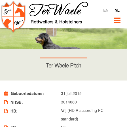
Home
Ter Waele
Over
Video's
Ter Waele @ YouTube
Interviews
Ter Waele Pitch
Verkoop
Nieuws
Rottweilers
Geboortedatum:
31 juli 2015
Introductie
3014080
NHSB
Teven
Vrij (HD A according FCI
HD
Ter Waele Pitch
standard)
Ter Waele Terra