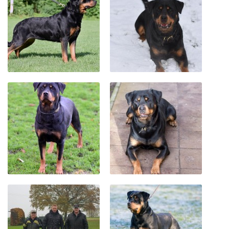
Ter Waele Hadyr
Ter Waele Habiba
Holsteiners
Introductie
Merries
Hengsten
Geschiedenis
Borette-TW
Corette-TW
Cadet-TW
Colonel-TW
Dorette-TW
Luitenant-TW