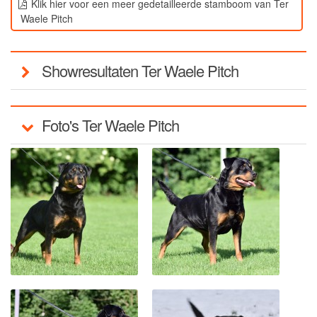
Klik hier voor een meer gedetailleerde stamboom van Ter
Waele Pitch
Ter Waele Helder
Ter Waele Carlijn
Showresultaten Ter Waele Pitch
Pup informatie
Arabieren
Introductie
Foto's Ter Waele Pitch
Geschiedenis
Ter Waele Hanan
Ter Waele Hasty
Ter Waele Hamadin
Ter Waele Hamidah
Ter Waele Hamir
Ter Waele Hayat
Ter Waele Hamid