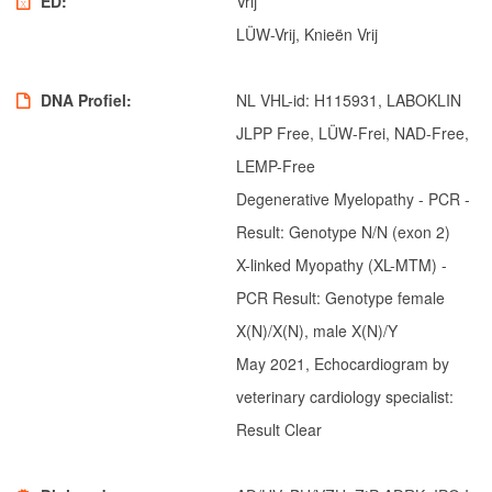
ED
Vrij
Mira von Kaisersteinbruch
LÜW-Vrij, Knieën Vrij
Ter Waele Evie
Jonge Reuen
DNA Profiel
NL VHL-id: H115931, LABOKLIN
Ter Waele Vito
JLPP Free, LÜW-Frei, NAD-Free,
LEMP-Free
Ter Waele Xandor Jack
Degenerative Myelopathy - PCR -
Dekreuen
Result: Genotype N/N (exon 2)
Ter Waele Watson
X-linked Myopathy (XL-MTM) -
Ter Waele Posse
PCR Result: Genotype female
In memoriam
X(N)/X(N), male X(N)/Y
Ter Waele Ducaat
May 2021, Echocardiogram by
Ter Waele Emirca
veterinary cardiology specialist:
Ter Waele Karma
Result Clear
Ter Waele Margje